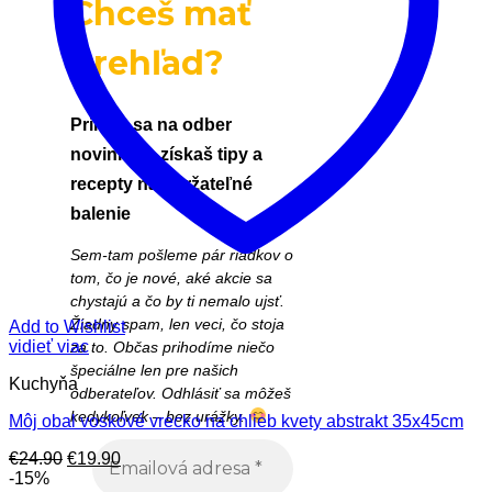
Chceš mať
prehľad?
Prihlás sa na odber
noviniek a získaš tipy a
recepty na udržateľné
balenie
Sem-tam pošleme pár riadkov o
tom, čo je nové, aké akcie sa
chystajú a čo by ti nemalo ujsť.
Žiadny spam, len veci, čo stoja
Add to Wishlist
vidieť viac
za to. Občas prihodíme niečo
špeciálne len pre našich
Kuchyňa
odberateľov. Odhlásiť sa môžeš
kedykoľvek – bez urážky.
Môj obal voskové vrecko na chlieb kvety abstrakt 35x45cm
Pôvodná
Aktuálna
€
24.90
€
19.90
cena
cena
-15%