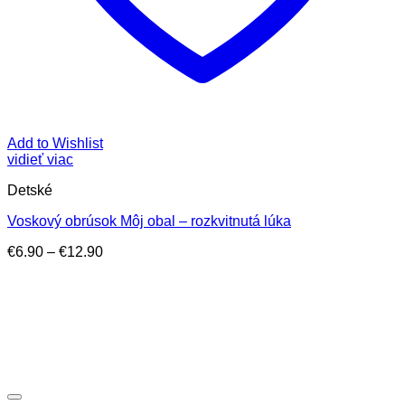
Add to Wishlist
vidieť viac
Detské
Voskový obrúsok Môj obal – rozkvitnutá lúka
Price
€
6.90
–
€
12.90
range:
€6.90
through
€12.90