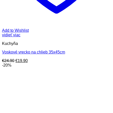
Add to Wishlist
vidieť viac
Kuchyňa
Voskové vrecko na chlieb 35x45cm
Pôvodná
Aktuálna
€
24.90
€
19.90
cena
cena
-20%
bola:
je:
€24.90.
€19.90.