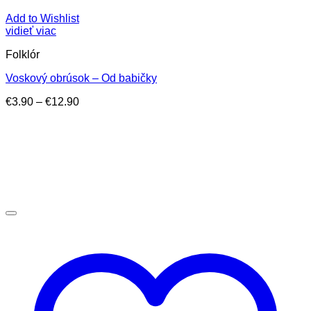
Add to Wishlist
vidieť viac
Folklór
Voskový obrúsok – Od babičky
Price
€
3.90
–
€
12.90
range:
€3.90
through
€12.90