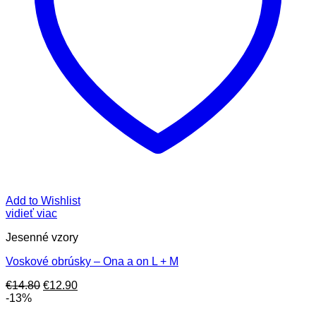
Add to Wishlist
vidieť viac
Jesenné vzory
Voskové obrúsky – Ona a on L + M
Pôvodná
Aktuálna
€
14.80
€
12.90
cena
cena
-13%
bola:
je: