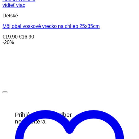
vidieť viac
Detské
Môj obal voskové vrecko na chlieb 25x35cm
Pôvodná
Aktuálna
€
19.90
€
16.90
cena
cena
-20%
bola:
je:
€19.90.
€16.90.
Prihláste sa na odber
newslettera