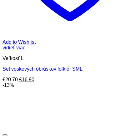
Add to Wishlist
vidieť viac
Veľkosť L
Set voskových obrúskov folklór SML
Pôvodná
Aktuálna
€
20.70
€
16.90
cena
cena
-13%
bola:
je:
€20.70.
€16.90.