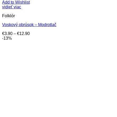
Add to Wishlist
vidieť viac
Folklór
Voskový obrúsok – Modrotlač
Price
€
3.90
–
€
12.90
range:
-13%
€3.90
through
€12.90