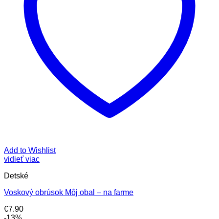
Add to Wishlist
vidieť viac
Detské
Voskový obrúsok Môj obal – na farme
€
7.90
-13%