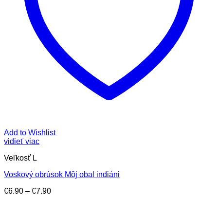
Add to Wishlist
vidieť viac
Veľkosť L
Voskový obrúsok Môj obal indiáni
Price
€
6.90
–
€
7.90
range:
€6.90
through