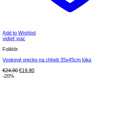
Add to Wishlist
vidieť viac
Folklór
Voskové vrecko na chlieb 35x45cm lúka
Pôvodná
Aktuálna
€
24.90
€
19.90
cena
cena
-20%
bola:
je:
€24.90.
€19.90.