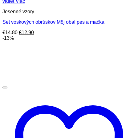
vidieť viac
Jesenné vzory
Set voskových obrúskov Môj obal pes a mačka
Pôvodná
Aktuálna
€
14.80
€
12.90
cena
cena
-13%
bola:
je:
€14.80.
€12.90.