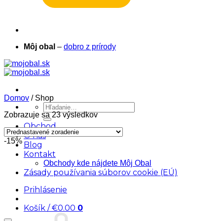
Môj obal
–
dobro z prírody
Domov
/
Shop
Hľadať:
Zobrazuje sa 23 výsledkov
Obchod
O nás
-15%
Blog
Kontakt
Obchody kde nájdete Môj Obal
Zásady používania súborov cookie (EÚ)
Prihlásenie
Košík /
€
0.00
0