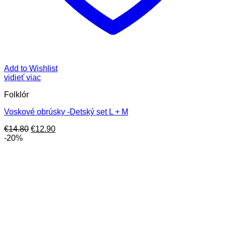
Add to Wishlist
vidieť viac
Folklór
Voskové obrúsky -Detský set L + M
Pôvodná
Aktuálna
€
14.80
€
12.90
cena
cena
-20%
bola:
je:
€14.80.
€12.90.