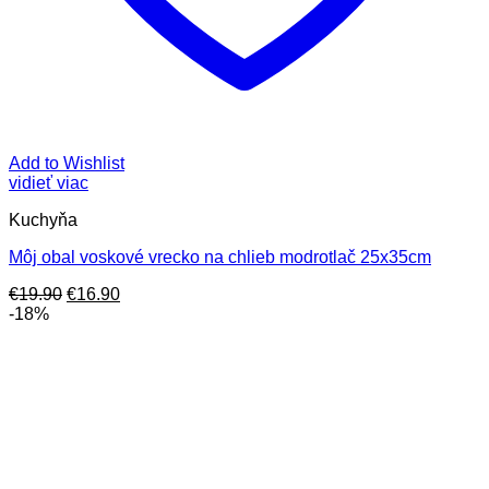
Add to Wishlist
vidieť viac
Kuchyňa
Môj obal voskové vrecko na chlieb modrotlač 25x35cm
Pôvodná
Aktuálna
€
19.90
€
16.90
cena
cena
-18%
bola:
je:
€19.90.
€16.90.