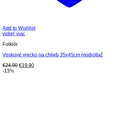
Add to Wishlist
vidieť viac
Folklór
Voskové vrecko na chlieb 35x45cm modrotlač
Pôvodná
Aktuálna
€
24.90
€
19.90
cena
cena
-13%
bola:
je:
€24.90.
€19.90.