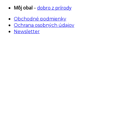
Skip
Môj obal
–
dobro z prírody
to
Obchodné podmienky
content
Ochrana osobných údajov
Newsletter