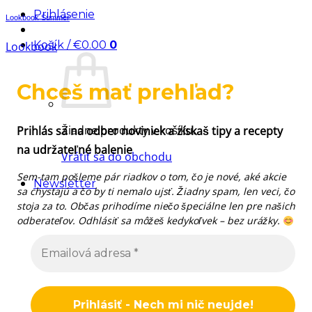
Prihlásenie
Lookbook Summer
Košík /
€
0.00
0
Lookbook
Chceš mať prehľad?
Žiadne produkty v košíku.
Prihlás sa na odber noviniek a získaš tipy a recepty
na udržateľné balenie
Vrátiť sa do obchodu
Sem-tam pošleme pár riadkov o tom, čo je nové, aké akcie
Newsletter
sa chystajú a čo by ti nemalo ujsť. Žiadny spam, len veci, čo
stoja za to. Občas prihodíme niečo špeciálne len pre našich
odberateľov. Odhlásiť sa môžeš kedykoľvek – bez urážky.