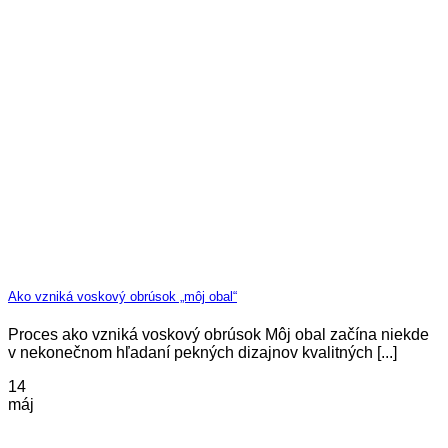
Ako vzniká voskový obrúsok „môj obal“
Proces ako vzniká voskový obrúsok Môj obal začína niekde
v nekonečnom hľadaní pekných dizajnov kvalitných [...]
14
máj