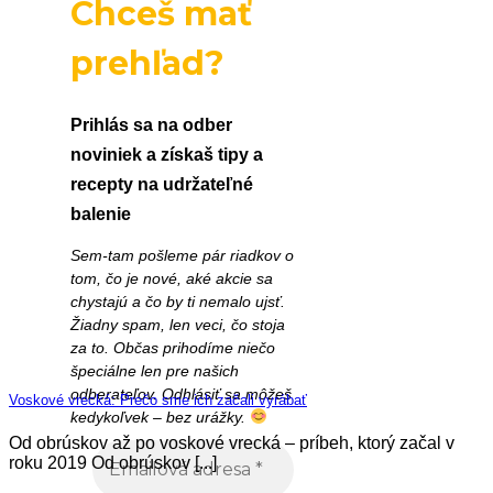
Chceš mať
prehľad?
Prihlás sa na odber
noviniek a získaš tipy a
recepty na udržateľné
balenie
Sem-tam pošleme pár riadkov o
tom, čo je nové, aké akcie sa
chystajú a čo by ti nemalo ujsť.
Žiadny spam, len veci, čo stoja
za to. Občas prihodíme niečo
špeciálne len pre našich
odberateľov. Odhlásiť sa môžeš
Voskové vrecká: Prečo sme ich začali vyrábať
kedykoľvek – bez urážky.
Od obrúskov až po voskové vrecká – príbeh, ktorý začal v
roku 2019 Od obrúskov [...]