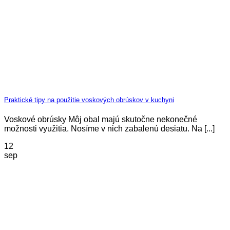
Praktické tipy na použitie voskových obrúskov v kuchyni
Voskové obrúsky Môj obal majú skutočne nekonečné
možnosti využitia. Nosíme v nich zabalenú desiatu. Na [...]
12
sep