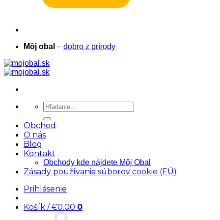
Môj obal
–
dobro z prírody
Hľadať:
Obchod
O nás
Blog
Kontakt
Obchody kde nájdete Môj Obal
Zásady používania súborov cookie (EÚ)
Prihlásenie
Košík /
€
0.00
0